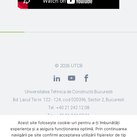
© 2026
UTCB
Universitatea Tehnica de Constructii Bucuresti
Bd. Lacul Tei nr. 122 - 124, cod 020396, Sector 2, Bucuresti
Tel.: +40 21 242.12.08
Fax: +40 21 242.07.81
Acest site folosește cookie-uri pentru a-ți îmbunătăți
Email: secretariat@utcb.ro
experiența și a asigura funcționarea optimă. Prin continuarea
Designed by Live Design
navigării pe site confirmi acceptarea utilizării fişierelor de tip