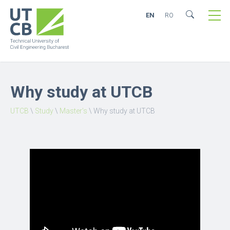
EN
RO
Why study at UTCB
UTCB
\
Study
\
Master’s
\
Why study at UTCB