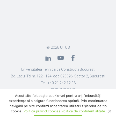
© 2026
UTCB
Universitatea Tehnica de Constructii Bucuresti
Bd. Lacul Tei nr. 122 - 124, cod 020396, Sector 2, Bucuresti
Tel.: +40 21 242.12.08
Fax: +40 21 242.07.81
Acest site folosește cookie-uri pentru a-ți îmbunătăți
Email: secretariat@utcb.ro
experiența și a asigura funcționarea optimă. Prin continuarea
Designed by Live Design
navigării pe site confirmi acceptarea utilizării fişierelor de tip
cookie.
Politica privind cookies
Politica de confidențialitate