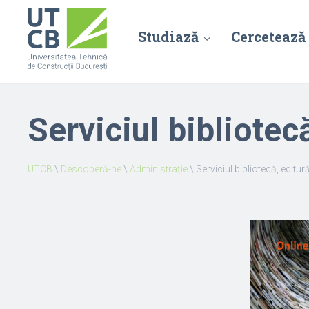
Studiază
Cercetează
Serviciul bibliotecă
UTCB
\
Descoperă-ne
\
Administrație
\
Serviciul bibliotecă, editură 