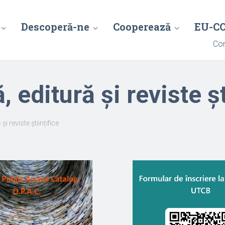
Descoperă-ne
Cooperează
EU-C
Con
, editură și reviste șt
și reviste științifice