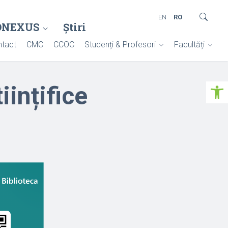
EN
RO
ONEXUS
Știri
tact
CMC
CCOC
Studenți & Profesori
Facultăți
Deschide ba
iințifice