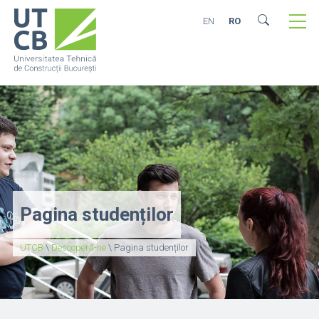
EN
RO
Pagina studenților
UTCB
\
Descoperă-ne
\
Pagina studenților