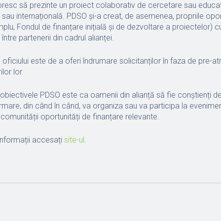
sc să prezinte un proiect colaborativ de cercetare sau educaț
sau internațională. PDSO și-a creat, de asemenea, propriile opor
plu, Fondul de finanțare inițială și de dezvoltare a proiectelor) 
ntre partenerii din cadrul alianței.
 oficiului este de a oferi îndrumare solicitanților în faza de pre-atri
lor lor.
e obiectivele PDSO este ca oamenii din alianță să fie conștienți de
urmare, din când în când, va organiza sau va participa la evenimen
comunității oportunități de finanțare relevante.
informații accesați
site-ul
.