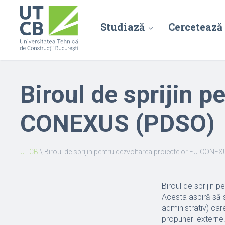
Studiază
Cercetează
Biroul de sprijin p
CONEXUS (PDSO)
UTCB
\
Biroul de sprijin pentru dezvoltarea proiectelor EU-CONE
Biroul de sprijin 
Acesta aspiră să 
administrativ) care
propuneri externe. 