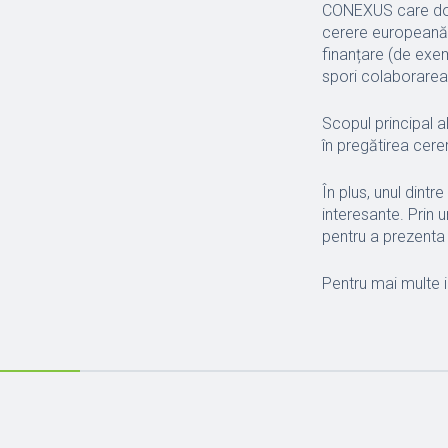
CONEXUS care dore
cerere europeană 
finanțare (de exem
spori colaborarea î
Scopul principal al
în pregătirea cereri
În plus, unul dintr
interesante. Prin 
pentru a prezenta 
Pentru mai multe 