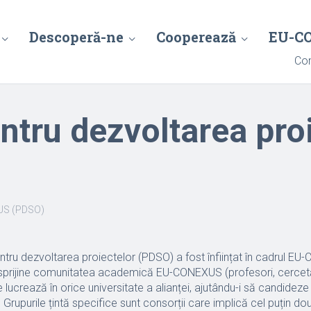
Descoperă-ne
Cooperează
EU-C
Con
entru dezvoltarea pro
XUS (PDSO)
pentru dezvoltarea proiectelor (PDSO) a fost înființat în cadrul E
sprijine comunitatea academică EU-CONEXUS (profesori, cercetă
 lucrează în orice universitate a alianței, ajutându-i să candideze 
Grupurile țintă specifice sunt consorții care implică cel puțin două