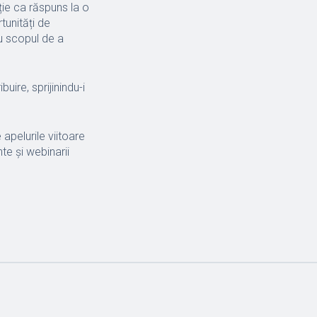
ie ca răspuns la o
tunități de
cu scopul de a
buire, sprijinindu-i
 apelurile viitoare
te și webinarii