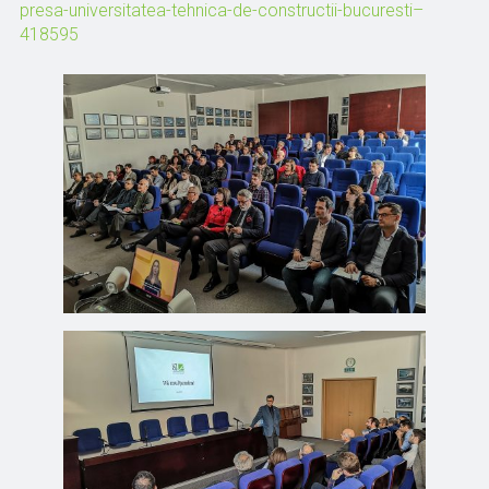
presa-universitatea-tehnica-de-constructii-bucuresti–
418595