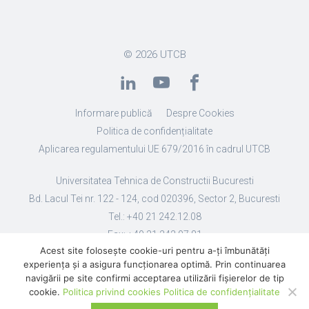
© 2026
UTCB
Informare publică
Despre Cookies
Politica de confidențialitate
Aplicarea regulamentului UE 679/2016 în cadrul UTCB
Universitatea Tehnica de Constructii Bucuresti
Bd. Lacul Tei nr. 122 - 124, cod 020396, Sector 2, Bucuresti
Tel.: +40 21 242.12.08
Fax: +40 21 242.07.81
Acest site folosește cookie-uri pentru a-ți îmbunătăți
Email: secretariat@utcb.ro
experiența și a asigura funcționarea optimă. Prin continuarea
Designed by Live Design
navigării pe site confirmi acceptarea utilizării fişierelor de tip
cookie.
Politica privind cookies
Politica de confidențialitate