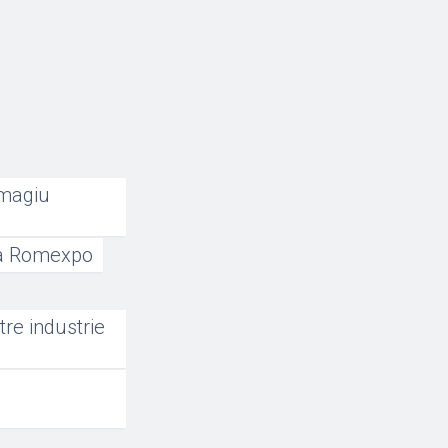
omagiu
 la Romexpo
re industrie