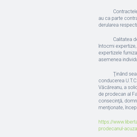
Contractele menţ
au ca parte contra
derularea respect
Calitatea de expe
întocmi expertize,
expertizele furniza
asemenea individu
Ţinând seama de p
conducerea U.T.C.B
Văcăreanu, a solic
de prodecan al Facu
consecinţă, domnu
menţionate, încep
https://www.libert
prodecanul-acuzat