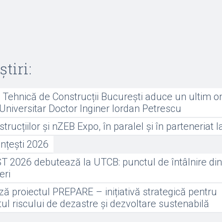
știri:
a Tehnică de Construcții București aduce un ultim 
Universitar Doctor Inginer Iordan Petrescu
rucțiilor și nZEB Expo, în paralel și în parteneriat
nțești 2026
 2026 debutează la UTCB: punctul de întâlnire dint
neri
ă proiectul PREPARE – inițiativă strategică pentru
 riscului de dezastre și dezvoltare sustenabilă