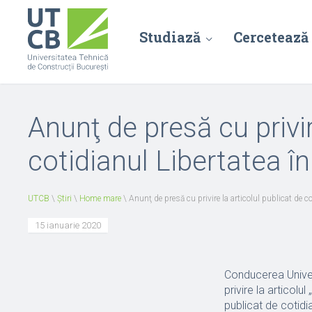
Studiază
Cercetează
Anunţ de presă cu privir
cotidianul Libertatea î
UTCB
\
Știri
\
Home mare
\
Anunţ de presă cu privire la articolul publicat de c
15 ianuarie 2020
Conducerea Univer
privire la articolu
publicat de cotidi