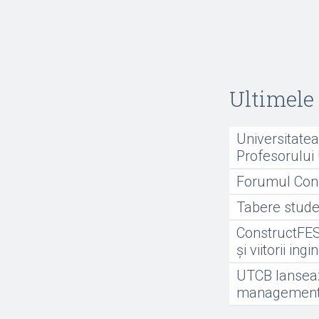
Ultimele 
Universitate
Profesorului 
Forumul Const
Tabere stude
ConstructFEST
și viitorii ingi
UTCB lanseaz
managementul