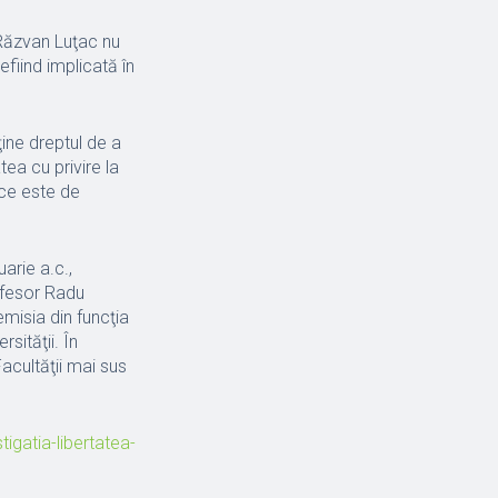
Răzvan Luţac nu
fiind implicată în
ine dreptul de a
tea cu privire la
zice este de
rie a.c.,
rofesor Radu
misia din funcţia
sităţii. În
acultăţii mai sus
tigatia-libertatea-