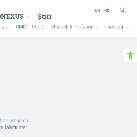
EN
RO
ONEXUS
Știri
tact
CMC
CCOC
Studenți & Profesori
Facultăți
Deschide ba
nţ de presă cu
e falsificate”