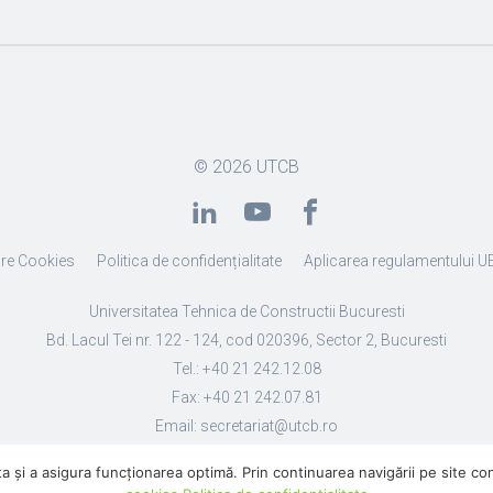
© 2026
UTCB
re Cookies
Politica de confidențialitate
Aplicarea regulamentului U
Universitatea Tehnica de Constructii Bucuresti
Bd. Lacul Tei nr. 122 - 124, cod 020396, Sector 2, Bucuresti
Tel.: +40 21 242.12.08
Fax: +40 21 242.07.81
Email: secretariat@utcb.ro
Designed by Live Design
 și a asigura funcționarea optimă. Prin continuarea navigării pe site confi