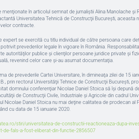
ionate în articolul semnat de jurnaliştii Alina Manolache şi 
ctantă Universitatea Tehnică de Construcţii Bucureşti, aceasta ne
ivelor contracte.
rt se exercită cu titlu individual de către persoana care deţ
 potrivit prevederilor legale în vigoare în România. Responsabilita
te autorităţilor publice şi clienţilor persoane juridice private şi fi
ală, revenind celor care şi-au asumat documentaţia.
revederile Cartei Universitare, în dimineaţa zilei de 15 ianua
., prin rectorul Universităţii Tehnice de Construcţii Bucureşti, p
itat domnului conferenţiar Nicolae Daniel Stoica să îşi depună de
ltăţii de Construcţii Civile, Industriale şi Agricole din cadrul Univer
l Nicolae Daniel Stoica nu mai deţine calitatea de prodecan al F
ând cu data de 15 ianuarie 2020.
atea.ro/stiri/universitatea-de-constructii-reactioneaza-dupa-inves
-de-fals-a-fost-eliberat-din-functie-2856507