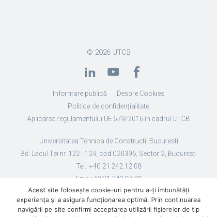
© 2026
UTCB
Informare publică
Despre Cookies
Politica de confidențialitate
Aplicarea regulamentului UE 679/2016 în cadrul UTCB
Universitatea Tehnica de Constructii Bucuresti
Bd. Lacul Tei nr. 122 - 124, cod 020396, Sector 2, Bucuresti
Tel.: +40 21 242.12.08
Fax: +40 21 242.07.81
Acest site folosește cookie-uri pentru a-ți îmbunătăți
Email: secretariat@utcb.ro
experiența și a asigura funcționarea optimă. Prin continuarea
Designed by Live Design
navigării pe site confirmi acceptarea utilizării fişierelor de tip