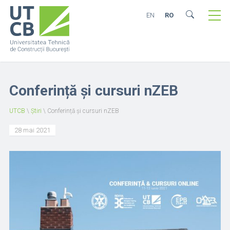
EN
RO
Conferință și cursuri nZEB
UTCB
\
Știri
\
Conferință și cursuri nZEB
28 mai 2021