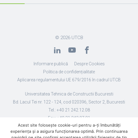
© 2026
UTCB
Informare publică
Despre Cookies
Politica de confidențialitate
Aplicarea regulamentului UE 679/2016 în cadrul UTCB
Universitatea Tehnica de Constructii Bucuresti
Bd. Lacul Tei nr. 122 - 124, cod 020396, Sector 2, Bucuresti
Tel.: +40 21 242.12.08
Fax: +40 21 242.07.81
Acest site folosește cookie-uri pentru a-ți îmbunătăți
Email: secretariat@utcb.ro
experiența și a asigura funcționarea optimă. Prin continuarea
Designed by Live Design
navigării pe site confirmi acceptarea utilizării fişierelor de tip