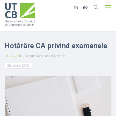
EN
RO
Hotărâre CA privind examenele
UTCB
\
Știri
\
Hotărâre CA privind examenele
30 aprilie 2020