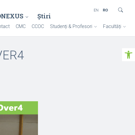
EN
RO
ONEXUS
Știri
tact
CMC
CCOC
Studenți & Profesori
Facultăți
Deschide ba
VER4