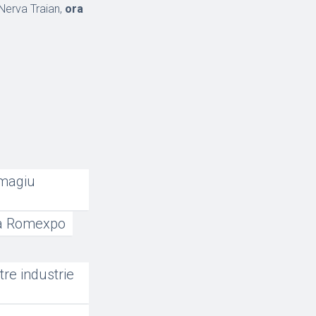
. Nerva Traian,
ora
omagiu
 la Romexpo
re industrie