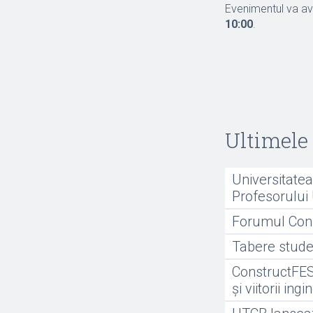
Evenimentul va a
10:00
.
Ultimele 
Universitate
Profesorului 
Forumul Const
Tabere stude
ConstructFEST
și viitorii ingi