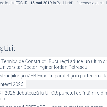
vea loc MIERCURI,
15 mai 2019
, în Bdul Unirii – intersecție cu str
știri:
a Tehnică de Construcții București aduce un ultim 
Universitar Doctor Inginer Iordan Petrescu
rucțiilor și nZEB Expo, în paralel și în parteneriat
nțești 2026
 2026 debutează la UTCB: punctul de întâlnire dint
neri