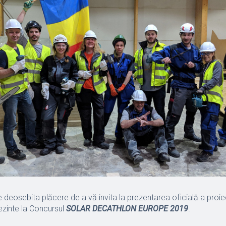
 deosebita plăcere de a vă invita la prezentarea oficială a proiec
zinte la Concursul
SOLAR DECATHLON EUROPE 2019
.