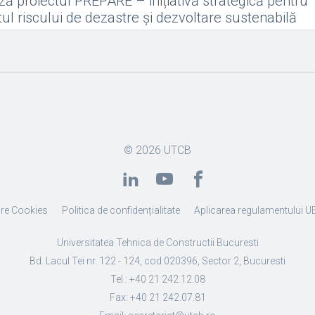
ă proiectul PREPARE – inițiativă strategică pentru
 riscului de dezastre și dezvoltare sustenabilă
© 2026
UTCB
re Cookies
Politica de confidențialitate
Aplicarea regulamentului U
Universitatea Tehnica de Constructii Bucuresti
Bd. Lacul Tei nr. 122 - 124, cod 020396, Sector 2, Bucuresti
Tel.: +40 21 242.12.08
Fax: +40 21 242.07.81