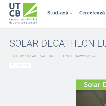
Studiază
Cercetează
SOLAR DECATHLON EUR
UTCB
\
Știri
\
SOLAR DECATHLON EUROPE 2019 – Invitatie OVER4
10 mai 2019