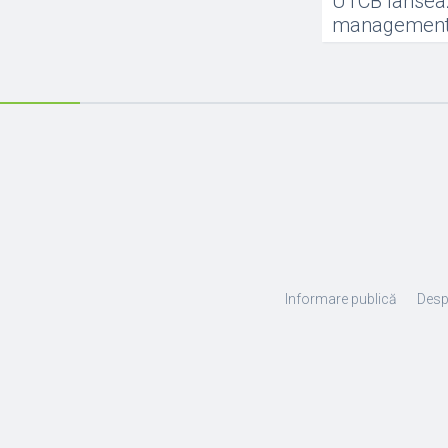
UTCB lanseaz
managementul
Informare publică
Desp