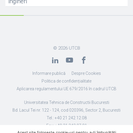
ingineri
© 2026
UTCB
Informare publică
Despre Cookies
Politica de confidențialitate
Aplicarea regulamentului UE 679/2016 în cadrul UTCB
Universitatea Tehnica de Constructii Bucuresti
Bd. Lacul Tei nr. 122 - 124, cod 020396, Sector 2, Bucuresti
Tel.: +40 21 242.12.08
Fax: +40 21 242.07.81
Acest site folosește cookie-uri pentru a-ți îmbunătăți