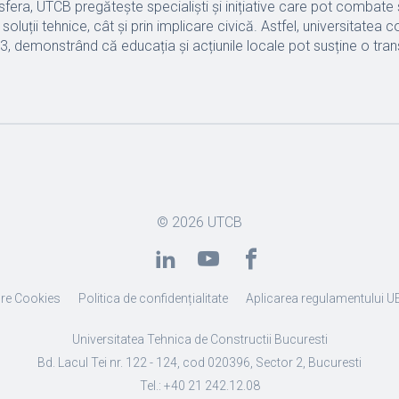
fera, UTCB pregătește specialiști și inițiative care pot combate
 soluții tehnice, cât și prin implicare civică. Astfel, universitatea c
3, demonstrând că educația și acțiunile locale pot susține o tra
© 2026
UTCB
re Cookies
Politica de confidențialitate
Aplicarea regulamentului U
Universitatea Tehnica de Constructii Bucuresti
Bd. Lacul Tei nr. 122 - 124, cod 020396, Sector 2, Bucuresti
Tel.: +40 21 242.12.08