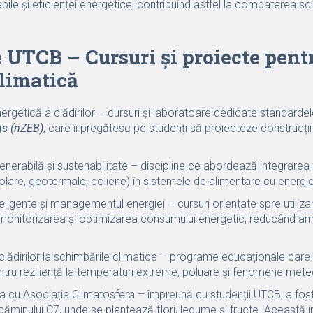
abile și eficienței energetice, contribuind astfel la combaterea sc
e UTCB – Cursuri și proiecte pent
limatică
nergetică a clădirilor – cursuri și laboratoare dedicate standarde
gs (nZEB)
, care îi pregătesc pe studenți să proiecteze construcț
enerabilă și sustenabilitate – discipline ce abordează integrarea
olare, geotermale, eoliene) în sistemele de alimentare cu energie a
nteligente și managementul energiei – cursuri orientate spre utiliza
u monitorizarea și optimizarea consumului energetic, reducând a
lădirilor la schimbările climatice – programe educaționale care
tru reziliență la temperaturi extreme, poluare și fenomene mete
 cu Asociația Climatosfera – împreună cu studenții UTCB, a fost
căminului C7, unde se plantează flori, legume și fructe. Această ini