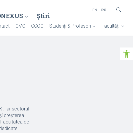
EN
RO
ONEXUS
Știri
tact
CMC
CCOC
Studenți & Profesori
Facultăți
Deschide ba
I, iar sectorul
și creșterea
n Facultatea de
 dedicate