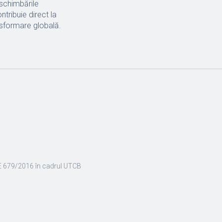
 schimbările
ontribuie direct la
nsformare globală.
E 679/2016 în cadrul UTCB