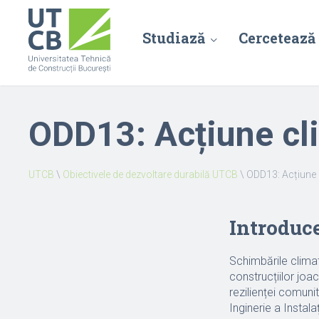
Studiază
Cercetează
ODD13: Acțiune cl
UTCB
\
Obiectivele de dezvoltare durabilă UTCB
\
ODD13: Acțiune 
Introduc
Schimbările climat
construcțiilor joa
rezilienței comuni
Inginerie a Instala