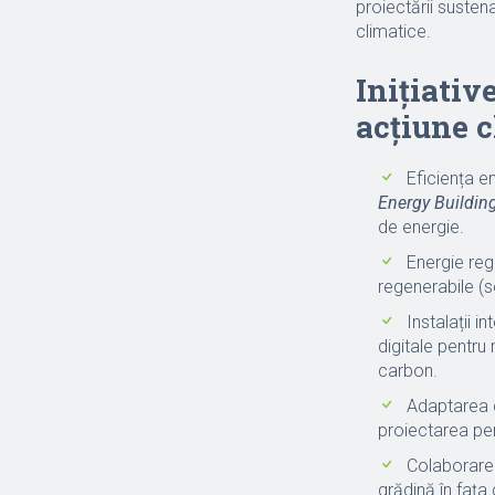
proiectării susten
climatice.
Inițiativ
acțiune c
Eficiența e
Energy Buildin
de energie.
Energie reg
regenerabile (s
Instalații i
digitale pentr
carbon.
Adaptarea c
proiectarea pen
Colaborarea
grădină în fața 