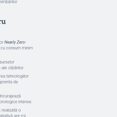
himbărilor
ru
lor
Nearly Zero-
ii cu consum minim
 surselor
le clădirilor.
rea tehnologiilor
mprenta de
 încurajează
orologice intense.
 realizată o
țiativă are rol