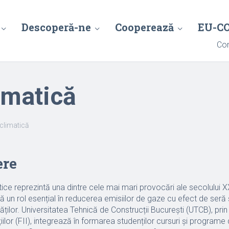
Descoperă-ne
Cooperează
EU-C
Con
imatică
climatică
ere
ice reprezintă una dintre cele mai mari provocări ale secolului XX
că un rol esențial în reducerea emisiilor de gaze cu efect de seră 
tăților. Universitatea Tehnică de Construcții București (UTCB), pri
țiilor (FII), integrează în formarea studenților cursuri și programe