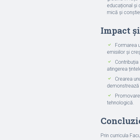
educațional și 
mică și conștie
Impact și
Formarea un
emisiilor și cre
Contribuția
atingerea țintel
Crearea unu
demonstrează ap
Promovarea 
tehnologică.
Concluzi
Prin curricula Fac