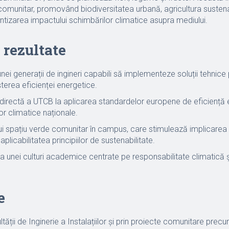
comunitar, promovând biodiversitatea urbană, agricultura sustena
ntizarea impactului schimbărilor climatice asupra mediului.
 rezultate
ei generații de ingineri capabili să implementeze soluții tehnice
șterea eficienței energetice.
 directă a UTCB la aplicarea standardelor europene de eficiență e
or climatice naționale.
i spațiu verde comunitar în campus, care stimulează implicarea s
licabilitatea principiilor de sustenabilitate.
unei culturi academice centrate pe responsabilitate climatică ș
e
ultății de Inginerie a Instalațiilor și prin proiecte comunitare pr