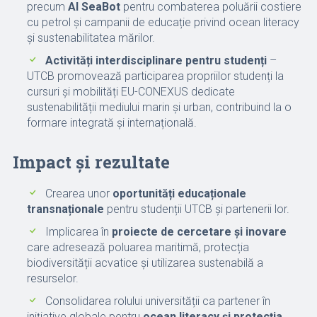
precum
AI SeaBot
pentru combaterea poluării costiere
cu petrol și campanii de educație privind ocean literacy
și sustenabilitatea mărilor.
Activități interdisciplinare pentru studenți
–
UTCB promovează participarea propriilor studenți la
cursuri și mobilități EU-CONEXUS dedicate
sustenabilității mediului marin și urban, contribuind la o
formare integrată și internațională.
Impact și rezultate
Crearea unor
oportunități educaționale
transnaționale
pentru studenții UTCB și partenerii lor.
Implicarea în
proiecte de cercetare și inovare
care adresează poluarea maritimă, protecția
biodiversității acvatice și utilizarea sustenabilă a
resurselor.
Consolidarea rolului universității ca partener în
inițiative globale pentru
ocean literacy și protecția