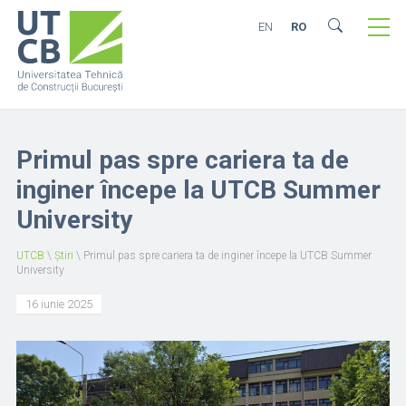
EN
RO
Primul pas spre cariera ta de
inginer începe la UTCB Summer
University
UTCB
\
Știri
\
Primul pas spre cariera ta de inginer începe la UTCB Summer
University
16 iunie 2025