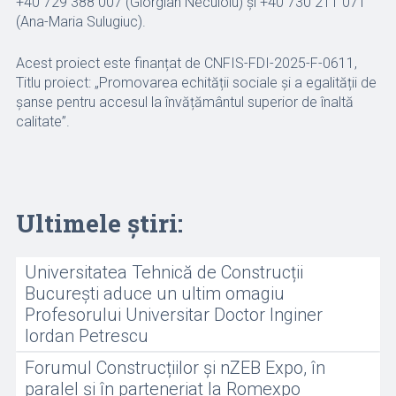
+40 729 388 007 (Giorgian Neculoiu) și +40 730 211 071
(Ana-Maria Sulugiuc).
Acest proiect este finanțat de CNFIS-FDI-2025-F-0611,
Titlu proiect: „Promovarea echității sociale și a egalității de
șanse pentru accesul la învățământul superior de înaltă
calitate”.
Ultimele știri:
Universitatea Tehnică de Construcții
București aduce un ultim omagiu
Profesorului Universitar Doctor Inginer
Iordan Petrescu
Forumul Construcțiilor și nZEB Expo, în
paralel și în parteneriat la Romexpo