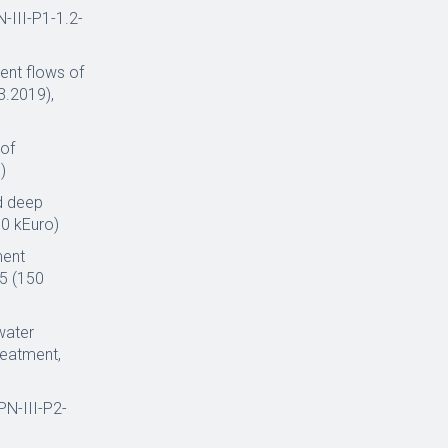
N-III-P1-1.2-
ent flows of
3.2019),
of
)
d deep
0 kEuro)
ment
85 (150
water
reatment,
PN-III-P2-