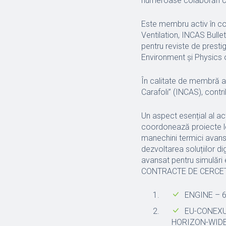
numeroase colaborări cu 
Este membru activ în com
Ventilation, INCAS Bullet
pentru reviste de presti
Environment și Physics o
În calitate de membră a C
Carafoli” (INCAS), contr
Un aspect esențial al act
coordonează proiecte leg
manechini termici avans
dezvoltarea soluțiilor dig
avansat pentru simulări e
CONTRACTE DE CERCE
ENGINE – 6
EU-CONEXUS
HORIZON-WIDER