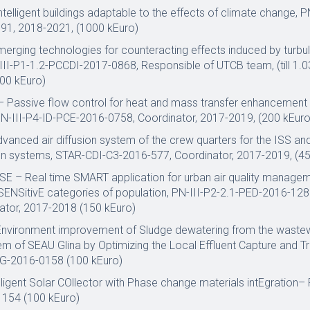
telligent buildings adaptable to the effects of climate change, P
1, 2018-2021, (1000 kEuro)
rging technologies for counteracting effects induced by turbul
III-P1-1.2-PCCDI-2017-0868, Responsible of UTCB team, (till 1.0
00 kEuro)
Passive flow control for heat and mass transfer enhancement 
 PN-III-P4-ID-PCE-2016-0758, Coordinator, 2017-2019, (200 kEuro
anced air diffusion system of the crew quarters for the ISS an
on systems, STAR-CDI-C3-2016-577, Coordinator, 2017-2019, (45
 – Real time SMART application for urban air quality manage
 SENSitivE categories of population, PN-III-P2-2.1-PED-2016-12
nator, 2017-2018 (150 kEuro)
nvironment improvement of Sludge dewatering from the waste
m of SEAU Glina by Optimizing the Local Effluent Capture and T
BG-2016-0158 (100 kEuro)
ligent Solar COllector with Phase change materials intEgration– 
154 (100 kEuro)