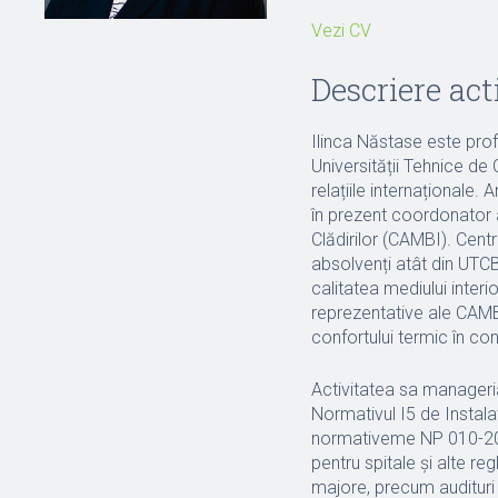
Vezi CV
Descriere acti
Ilinca Năstase este profe
Universității Tehnice de 
relațiile internaționale.
în prezent coordonator a
Clădirilor (CAMBI). Cent
absolvenți atât din UTC
calitatea mediului interi
reprezentative ale CAM
confortului termic în cons
Activitatea sa manager
Normativul I5 de Instalat
normativeme NP 010-202
pentru spitale și alte r
majore, precum audituri 