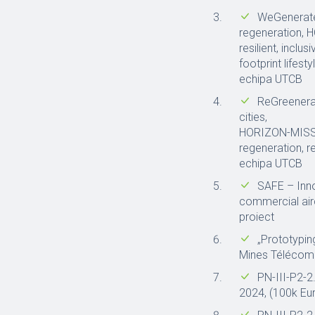
WeGenerate,
regeneration, 
resilient, incl
footprint lifes
echipa UTCB
ReGreenerati
cities,
HORIZON-MISS-2
regeneration, r
echipa UTCB
SAFE – Inn
commercial air
proiect
„Prototypin
Mines Téléco
PN-III-P2-2
2024, (100k Eu