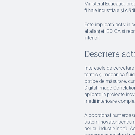
Ministerul Educației, pr
fi hale industriale și clădi
Este implicată activ în
al alianței IEQ-GA și rep
interior.
Descriere act
Interesele de cercetare 
termic și mecanica fluid
optice de măsurare, cum
Digital Image Correlatio
aplicate în proiecte inov
medii interioare complexe,
A coordonat numeroase p
sistem inovator pentru 
aer cu inducție înaltă. A