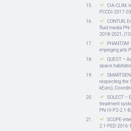
CIA-CLIM, In
PCCDI-2017-039
CONTUR, Eme
fluid media PN-
2018-2021, (10
PHANTOM – 
impinging jets
QUEST – Adv
space habitati
SMARTSENSE
respecting the
kEuro), Coordi
SOLECT – E
treatment syste
PN-III-P2-2.1-
SCOPE-intel
2.1-PED-2016-1