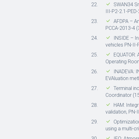
SWAN34 Sma
III-P2-2.1-PED
AFDPA – Ant
PCCA-2013-4 (
INSIDE – In
vehicles PN-II
EQUATOR: Ad
Operating Room
INADEVA: IN
EVAluation met
Terminal in
Coordinator (1
HAM: Integ
validation, PN
Optimization
using a multi-c
IEQ: Atmosph