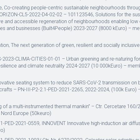
 Co-creating people-centric sustainable neighbourhoods throu
HORIZON-CL5-2022-D4-02-02 – 101123546, Solutions for the sust
usive and accessible regeneration of neighbourhoods enabling low
tyles and businesses (Built4People) 2023-2027 (8000 kEuro) – m
on, The next generation of green, resilient and socially inclusiv
023-CLIMA-CITIES-01-01 – Urban greening and re-naturing for
esilience and climate neutrality 2024-2027 (10 000kEuro) – memb
ovative seating system to reduce SARS-CoV-2 transmission on 
crafts – PN-III-P2-2.1-PED-2021-2265, 2022-2024, (100k Euro) –
g of a multi-instrumented thermal manikin” – Ctr. Cercetare 160/2
m Nord Europe (50keuro)
.1-PED-2021-0559, INNOVENT Innovative high-induction air diffu
ro)