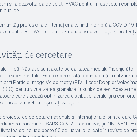
ecum și la dezvoltarea de soluții HVAC pentru infrastructuri compl
ri publice.
 comunități profesionale internaționale, fiind membră a COVID-19
rezentant al REHVA în grupuri de lucru privind ventilația și protecți
ivități de cercetare
ale Ilincăi Năstase sunt axate pe calitatea mediului înconjurător,
elor experimentale. Este o specialistă recunoscută în utilizarea te
 ar fi Particle Image Velocimetry (PIV), Laser Doppler Velocimet
n (DIC), pentru vizualizarea și analiza fluxurilor de aer. Aceste m
atoare care vizează optimizarea distribuției aerului și a confortul
 inclusiv în vehicule și stații spațiale.
roiecte de cercetare naționale și internaționale, printre care 
reducerea transmiterii SARS-CoV-2 în aeronave, și INNOVENT – 
ctivitatea sa include peste 80 de lucrări publicate în reviste de pre