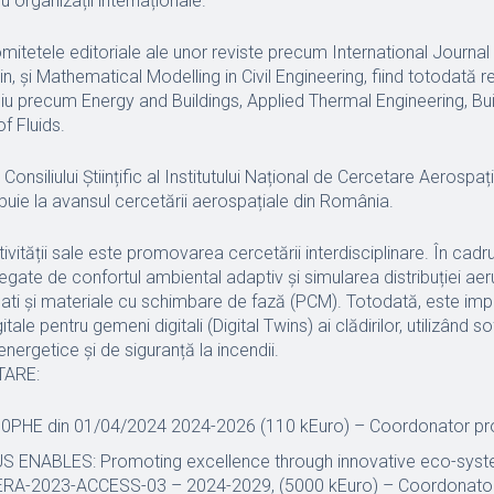
organizații internaționale.
itetele editoriale ale unor reviste precum International Journal
in, și Mathematical Modelling in Civil Engineering, fiind totodată r
giu precum Energy and Buildings, Applied Thermal Engineering, Bu
f Fluids.
onsiliului Științific al Institutului Național de Cercetare Aerospați
ibuie la avansul cercetării aerospațiale din România.
ivității sale este promovarea cercetării interdisciplinare. În cadr
ate de confortul ambiental adaptiv și simularea distribuției aerul
ati și materiale cu schimbare de fază (PCM). Totodată, este impl
itale pentru gemeni digitali (Digital Twins) ai clădirilor, utilizând s
nergetice și de siguranță la incendii.
TARE:
0PHE din 01/04/2024 2024-2026 (110 kEuro) – Coordonator pr
 ENABLES: Promoting excellence through innovative eco-syst
A-2023-ACCESS-03 – 2024-2029, (5000 kEuro) – Coordonator