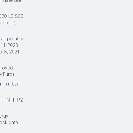
u materiale
020-LC-SC3-
 sector”,
air pollution
A-11-2020-
lity, 2021-
proved
k Euro)
n in urban
i, PN-III-P2-
ergy
tock data