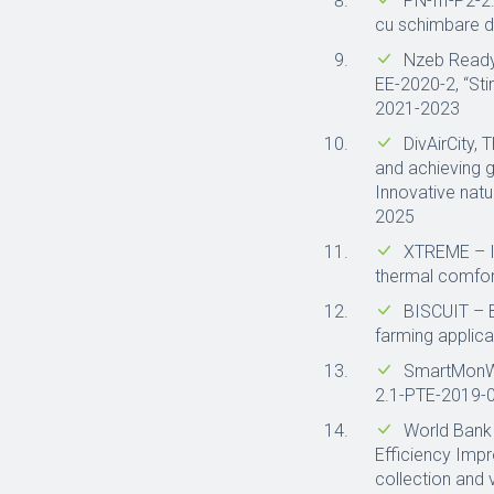
PN-III-P2-2
cu schimbare d
Nzeb Ready
EE-2020-2, “Sti
2021-2023
DivAirCity, 
and achieving g
Innovative natu
2025
XTREME – In
thermal comfor
BISCUIT – B
farming applic
SmartMonWate
2.1-PTE-2019-0
World Bank 
Efficiency Impr
collection and 