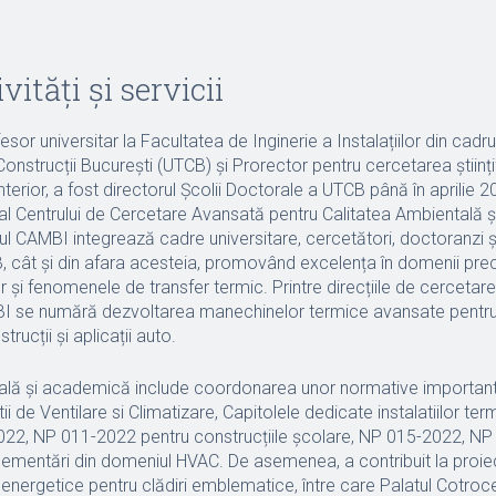
vități și servicii
sor universitar la Facultatea de Inginerie a Instalațiilor din cadru
Construcții București (UTCB) și Prorector pentru cercetarea științi
 Anterior, a fost directorul Școlii Doctorale a UTCB până în aprilie 2
l Centrului de Cercetare Avansată pentru Calitatea Ambientală și
rul CAMBI integrează cadre universitare, cercetători, doctoranzi ș
B, cât și din afara acesteia, promovând excelența în domenii pr
or și fenomenele de transfer termic. Printre direcțiile de cercetare
BI se numără dezvoltarea manechinelor termice avansate pentr
trucții și aplicații auto.
ială și academică include coordonarea unor normative importan
ii de Ventilare si Climatizare, Capitolele dedicate instalatiilor ter
2, NP 011-2022 pentru construcțiile școlare, NP 015-2022, N
eglementări din domeniul HVAC. De asemenea, a contribuit la proie
energetice pentru clădiri emblematice, între care Palatul Cotroce