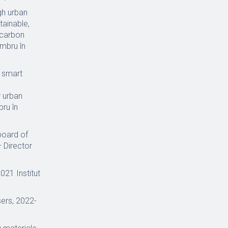
gh urban
ainable,
 carbon
embru în
e smart
 urban
ru în
board of
 Director
021 Institut
sers, 2022-