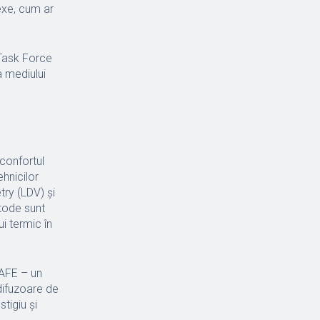
exe, cum ar
 Task Force
a mediului
 confortul
hnicilor
ry (LDV) și
etode sunt
ui termic în
SAFE – un
difuzoare de
stigiu și