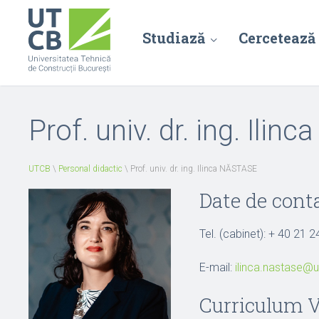
Studiază
Cercetează
Prof. univ. dr. ing. Ili
UTCB
\
Personal didactic
\
Prof. univ. dr. ing. Ilinca NĂSTASE
Date de cont
Tel. (cabinet): + 40 21 2
E-mail:
ilinca.nastase@u
Curriculum V