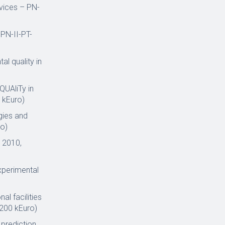
vices – PN-
 PN-II-PT-
l quality in
QUAliTy in
 kEuro)
gies and
ro)
- 2010,
xperimental
al facilities
(200 kEuro)
 prediction