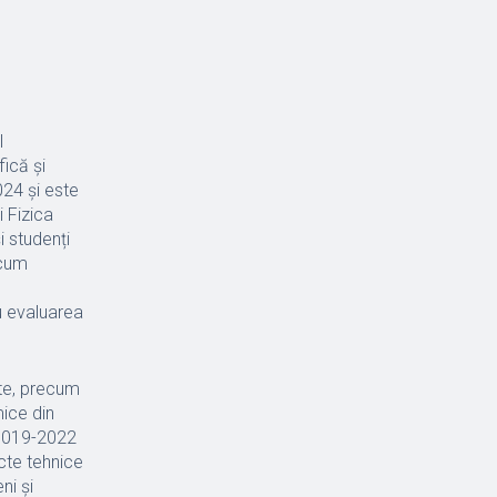
l
fică și
024 și este
 Fizica
i studenți
ecum
u evaluarea
te, precum
mice din
P 019-2022
cte tehnice
ni și