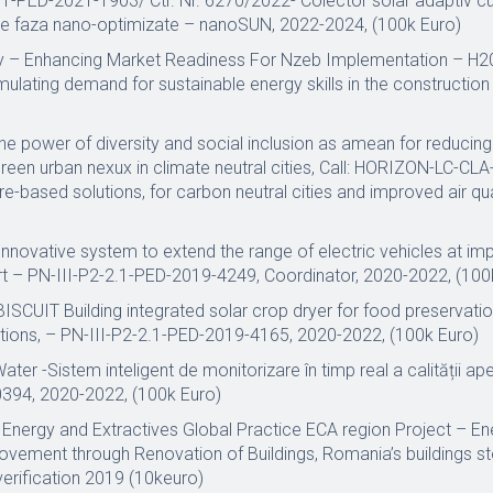
.1-PED-2021-1903/ Ctr. Nr. 6270/2022- Colector solar adaptiv c
e faza nano-optimizate – nanoSUN, 2022-2024, (100k Euro)
 – Enhancing Market Readiness For Nzeb Implementation – H2
mulating demand for sustainable energy skills in the construction
The power of diversity and social inclusion as amean for reducing 
reen urban nexux in climate neutral cities, Call: HORIZON-LC-CL
re-based solutions, for carbon neutral cities and improved air qua
novative system to extend the range of electric vehicles at im
t – PN-III-P2-2.1-PED-2019-4249, Coordinator, 2020-2022, (100
ISCUIT Building integrated solar crop dryer for food preservatio
ations, – PN-III-P2-2.1-PED-2019-4165, 2020-2022, (100k Euro)
r -Sistem inteligent de monitorizare în timp real a calității ape
394, 2020-2022, (100k Euro)
Energy and Extractives Global Practice ECA region Project – En
ovement through Renovation of Buildings, Romania’s buildings s
verification 2019 (10keuro)