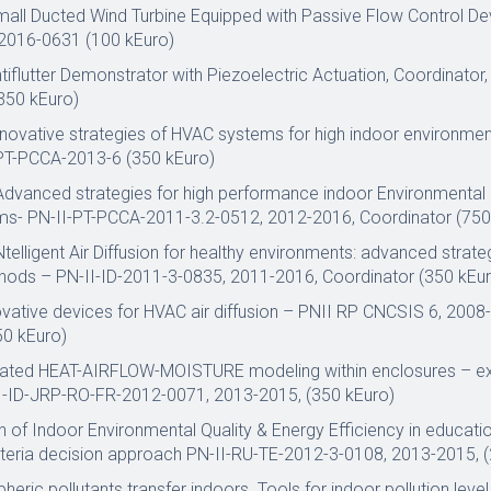
ll Ducted Wind Turbine Equipped with Passive Flow Control De
-2016-0631 (100 kEuro)
iflutter Demonstrator with Piezoelectric Actuation, Coordinator,
350 kEuro)
novative strategies of HVAC systems for high indoor environmenta
-PT-PCCA-2013-6 (350 kEuro)
vanced strategies for high performance indoor Environmental 
s- PN-II-PT-PCCA-2011-3.2-0512, 2012-2016, Coordinator (750
telligent Air Diffusion for healthy environments: advanced strate
hods – PN-II-ID-2011-3-0835, 2011-2016, Coordinator (350 kEu
ovative devices for HVAC air diffusion – PNII RP CNCSIS 6, 2008
50 kEuro)
rated HEAT-AIRFLOW-MOISTURE modeling within enclosures – e
-II-ID-JRP-RO-FR-2012-0071, 2013-2015, (350 kEuro)
 of Indoor Environmental Quality & Energy Efficiency in education
riteria decision approach PN-II-RU-TE-2012-3-0108, 2013-2015, 
eric pollutants transfer indoors. Tools for indoor pollution level