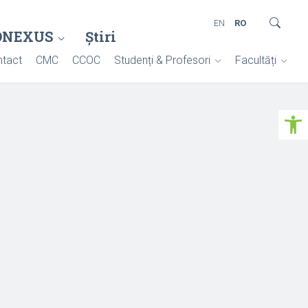
EN
RO
ONEXUS
Știri
tact
CMC
CCOC
Studenți & Profesori
Facultăți
Deschide ba