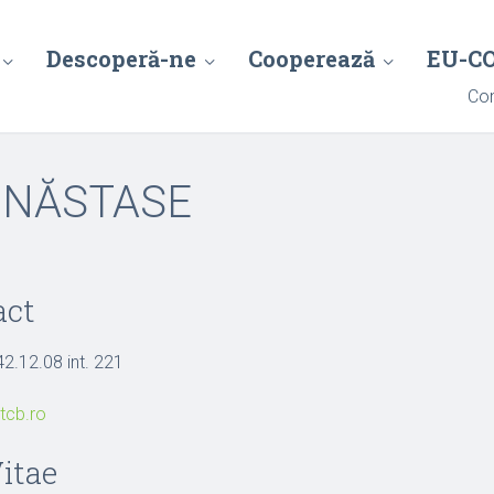
Descoperă-ne
Cooperează
EU-C
Con
nca NĂSTASE
act
42.12.08 int. 221
tcb.ro
itae