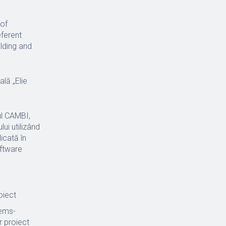
 of
eferent
ilding and
ală „Elie
ul CAMBI,
ui utilizând
icată în
oftware
oiect
ems-
 proiect