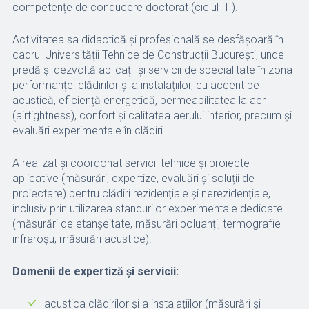
competențe de conducere doctorat (ciclul III).
Activitatea sa didactică și profesională se desfășoară în
cadrul Universității Tehnice de Construcții București, unde
predă și dezvoltă aplicații și servicii de specialitate în zona
performanței clădirilor și a instalațiilor, cu accent pe
acustică, eficiență energetică, permeabilitatea la aer
(airtightness), confort și calitatea aerului interior, precum și
evaluări experimentale în clădiri.
A realizat și coordonat servicii tehnice și proiecte
aplicative (măsurări, expertize, evaluări și soluții de
proiectare) pentru clădiri rezidențiale și nerezidențiale,
inclusiv prin utilizarea standurilor experimentale dedicate
(măsurări de etanșeitate, măsurări poluanți, termografie
infraroșu, măsurări acustice).
Domenii de expertiză și servicii:
acustica clădirilor și a instalațiilor (măsurări și