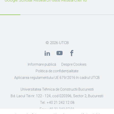
Google Scholar
Research Gate
Researcher Id
© 2026
UTCB
Informare publică
Despre Cookies
Politica de confidențialitate
Aplicarea regulamentului UE 679/2016 în cadrul UTCB
Universitatea Tehnica de Constructii Bucuresti
Bd. Lacul Tei nr. 122 - 124, cod 020396, Sector 2, Bucuresti
Tel.: +40 21 242.12.08
Fax: +40 21 242.07.81