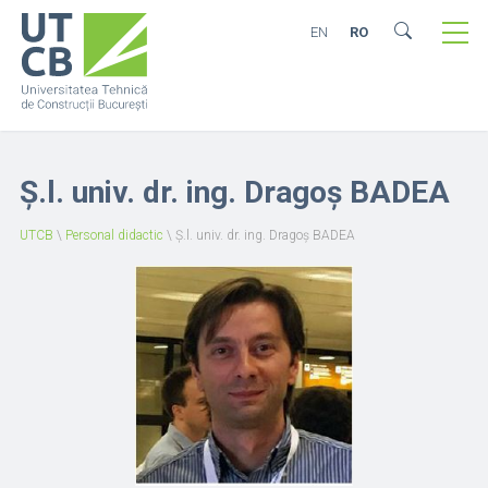
EN
RO
Ș.l. univ. dr. ing. Dragoș BADEA
UTCB
\
Personal didactic
\
Ș.l. univ. dr. ing. Dragoș BADEA