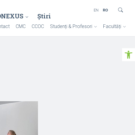
EN
RO
ONEXUS
Știri
tact
CMC
CCOC
Studenți & Profesori
Facultăți
Deschide ba