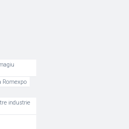
omagiu
 la Romexpo
re industrie