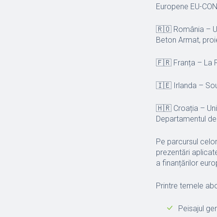
Europene EU-CONEX
🇷🇴 România – UT
Beton Armat, pr
🇫🇷 Franța – La R
🇮🇪 Irlanda – Sou
🇭🇷 Croația – Uni
Departamentul de 
Pe parcursul celor c
prezentări aplica
a finanțărilor eur
Printre temele ab
Peisajul ge