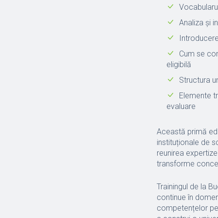
Vocabularul
Analiza și 
Introducere
Cum se cons
eligibilă
Structura u
Elemente tra
evaluare
Această primă edi
instituționale de 
reunirea expertizei
transforme concept
Trainingul de la B
continue în domeni
competențelor per