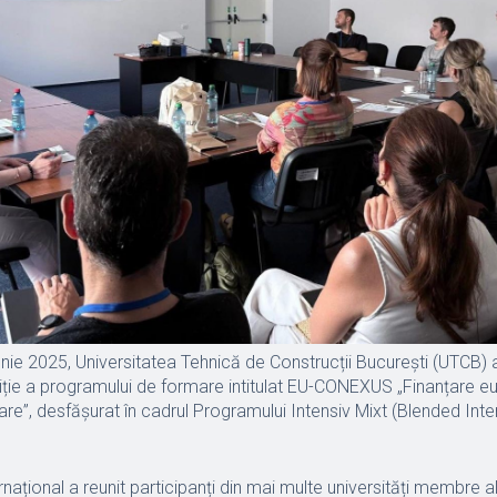
unie 2025, Universitatea Tehnică de Construcții București (UTCB)
iție a programului de formare intitulat EU-CONEXUS „Finanțare e
are”, desfășurat în cadrul Programului Intensiv Mixt (Blended I
rnațional a reunit participanți din mai multe universități membre al