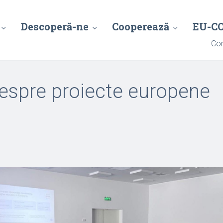
Descoperă-ne
Cooperează
EU-C
Con
despre proiecte europene