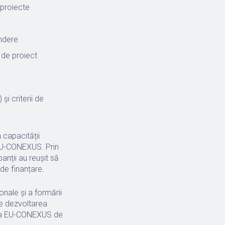
 proiecte
indere
 de proiect
și criterii de
 capacității
 EU-CONEXUS. Prin
panții au reușit să
 de finanțare.
onale și a formării
de dezvoltarea
unea EU-CONEXUS de