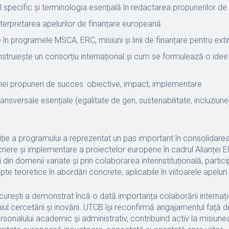
 specific și terminologia esențială în redactarea propunerilor de
interpretarea apelurilor de finanțare europeană
 în programele MSCA, ERC, misiuni și linii de finanțare pentru ext
truiește un consorțiu internațional și cum se formulează o idee
nei propuneri de succes: obiective, impact, implementare
nsversale esențiale (egalitate de gen, sustenabilitate, incluziune) 
ție a programului a reprezentat un pas important în consolidarea
scriere și implementare a proiectelor europene în cadrul Alianței
 din domenii variate și prin colaborarea interinstituțională, partici
e teoretice în abordări concrete, aplicabile în viitoarele apeluri
ucurești a demonstrat încă o dată importanța colaborării internați
ul cercetării și inovării. UTCB își reconfirmă angajamentul față 
sonalului academic și administrativ, contribuind activ la misi