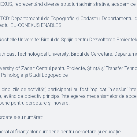
US, reprezentând diverse structuri administrative, academice 
CB: Departamentul de Topografie și Cadastru, Departamentul de
oiectul EU-CONEXUS ENABLES
ochelle Université: Biroul de Sprijin pentru Dezvoltarea Proiectel
th East Technological University: Biroul de Cercetare, Departame
versity of Zadar: Centrul pentru Proiecte, Știință și Transfer Tehno
Psihologie și Studii Logopedice
inci zile de activități, participanții au fost implicați în sesiuni inte
te, având ca obiectiv principal înțelegerea mecanismelor de acce
opene pentru cercetare și inovare.
ordate s-au numărat:
neral al finanțărilor europene pentru cercetare și educație