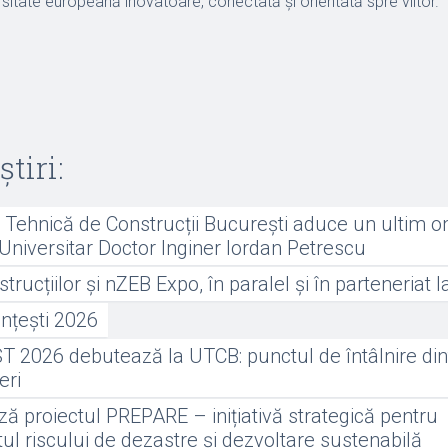
rsitate europeană inovatoare, conectată și orientată spre viitor.
știri:
a Tehnică de Construcții București aduce un ultim 
Universitar Doctor Inginer Iordan Petrescu
rucțiilor și nZEB Expo, în paralel și în parteneriat
nțești 2026
 2026 debutează la UTCB: punctul de întâlnire dint
neri
ă proiectul PREPARE – inițiativă strategică pentru
 riscului de dezastre și dezvoltare sustenabilă