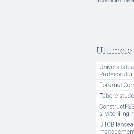
a construi o unive
Ultimele 
Universitate
Profesorului 
Forumul Const
Tabere stude
ConstructFEST
și viitorii ingi
UTCB lanseaz
managementul