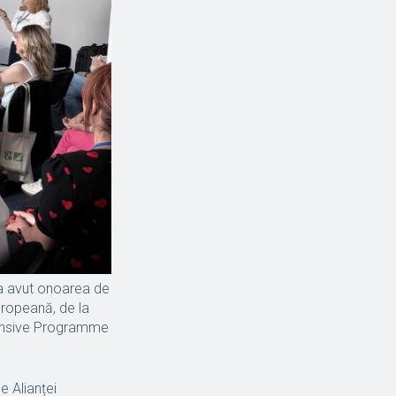
 a avut onoarea de
uropeană, de la
ntensive Programme
e Alianței