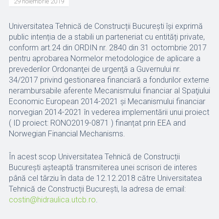
29 noiembrie 2019
Universitatea Tehnică de Construcții București își exprimă
public intenția de a stabili un parteneriat cu entități private,
conform art.24 din ORDIN nr. 2840 din 31 octombrie 2017
pentru aprobarea Normelor metodologice de aplicare a
prevederilor Ordonanţei de urgenţă a Guvernului nr.
34/2017 privind gestionarea financiară a fondurilor externe
nerambursabile aferente Mecanismului financiar al Spaţiului
Economic European 2014-2021 şi Mecanismului financiar
norvegian 2014-2021 în vederea implementării unui proiect
( ID proiect: RONO2019-0871 ) finanțat prin EEA and
Norwegian Financial Mechanisms.
În acest scop Universitatea Tehnică de Construcții
București așteaptă transmiterea unei scrisori de interes
până cel târziu în data de 12.12.2018 către Universitatea
Tehnică de Construcții București, la adresa de email:
costin@hidraulica.utcb.ro
.