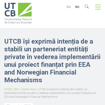
EN
RO
UTCB își exprimă intenția de a
stabili un parteneriat entități
private în vederea implementării
unui proiect finanțat prin EEA
and Norwegian Financial
Mechanisms
UTCB
\
Știri
\
Home mica
\
UTCB își exprimă intenția de a stabili un
parteneriat entități private în vederea implementării unui proiect finanțat prin
EEA and Norwegian Financial Mechanisms