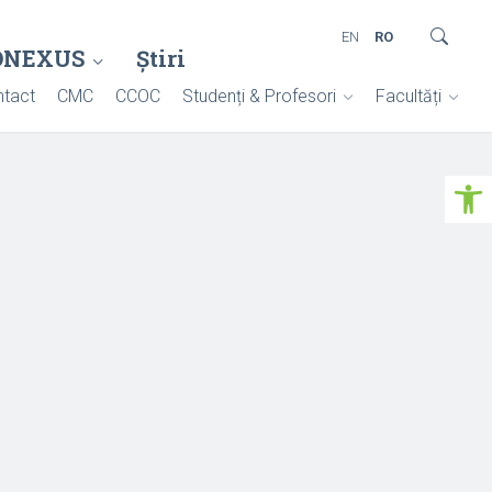
EN
RO
ONEXUS
Știri
tact
CMC
CCOC
Studenți & Profesori
Facultăți
Deschide ba