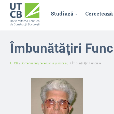
Studiază
Cercetează
Îmbunătăţiri Func
UTCB
\
Domeniul Inginerie Civilă și Instalații
\
Îmbunătăţiri Funciare