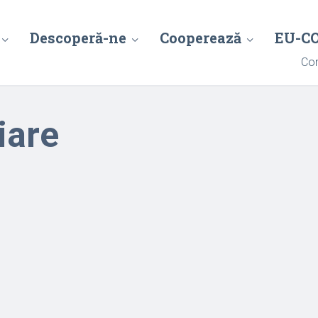
Descoperă-ne
Cooperează
EU-C
Con
iare