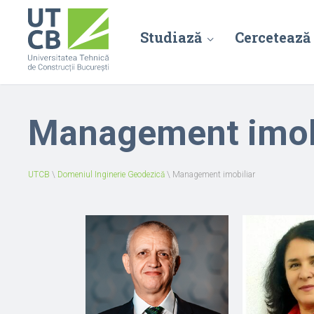
Studiază
Cercetează
Management imob
UTCB
\
Domeniul Inginerie Geodezică
\
Management imobiliar