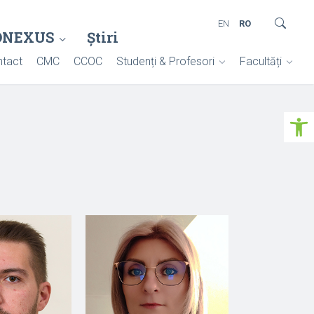
EN
RO
ONEXUS
Știri
tact
CMC
CCOC
Studenți & Profesori
Facultăți
Deschide ba