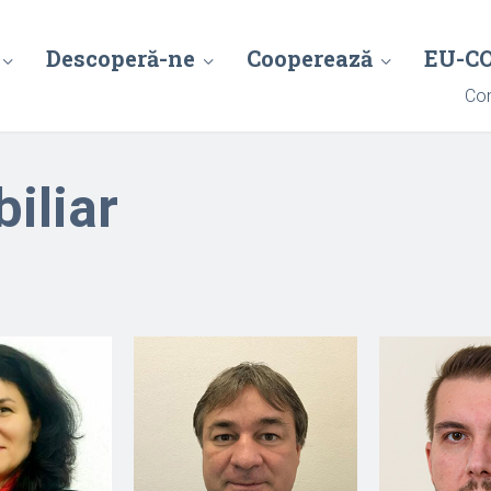
Descoperă-ne
Cooperează
EU-C
Con
iliar