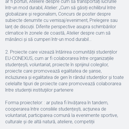
ar fi porturi, Ateliere despre cum să transportați lucrurile
într-un mod durabil, Atelier: „Cum să găsiți echilibrul între
globalizare și regionalism, Concurs de poster despre
subiecte denumite cu vernisaj/eveniment, Prelegere sau
lanț de discuții. Diferite perspective asupra schimbărilor
climatice în zonele de coastă, Atelier despre cum să
mănânci și să cumperi într-un mod durabil…
2. Proiecte care vizează întărirea comunității studenților
EU-CONEXUS, cum ar fi colaborarea între organizațiile
studențești, voluntariat, proiecte în sprijinul colegilor,
proiecte care promovează egalitatea de șanse,
incluziunea și egalitatea de gen în rândul studenților și toate
celelalte tipuri de proiecte care promovează colaborarea
între studenții instituţiilor partenere
Forma proiectelor: : ar putea fi învățarea în tandem,
cooperarea între consiliile studențești, acțiunea de
voluntariat, participarea comună la evenimente sportive,
culturale și de altă natură, ateliere, competiții