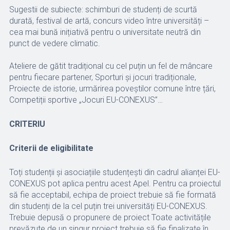
Sugestii de subiecte: schimburi de studenți de scurtă
durată, festival de artă, concurs video între universități –
cea mai bună inițiativă pentru o universitate neutră din
punct de vedere climatic.
Ateliere de gătit tradițional cu cel puțin un fel de mâncare
pentru fiecare partener, Sporturi și jocuri tradiționale,
Proiecte de istorie, urmărirea poveștilor comune între țări,
Competiții sportive „Jocuri EU-CONEXUS”…
CRITERIU
Criterii de eligibilitate
Toți studenții și asociațiile studențești din cadrul alianței EU-
CONEXUS pot aplica pentru acest Apel. Pentru ca proiectul
să fie acceptabil, echipa de proiect trebuie să fie formată
din studenți de la cel puțin trei universități EU-CONEXUS.
Trebuie depusă o propunere de proiect Toate activitățile
prevăzute de un singur proiect trebuie să fie finalizate în