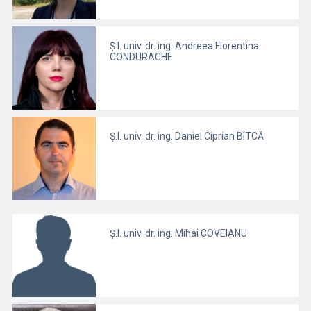
Ș.l. univ. dr. ing. Andreea Florentina
CONDURACHE
Ș.l. univ. dr. ing. Daniel Ciprian BÎTCĂ
Ș.l. univ. dr. ing. Mihai COVEIANU