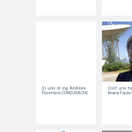
Ș.l. univ. dr. ing. Andreea
Conf. univ. hab
Florentina CONDURACHE
Ileana Paul