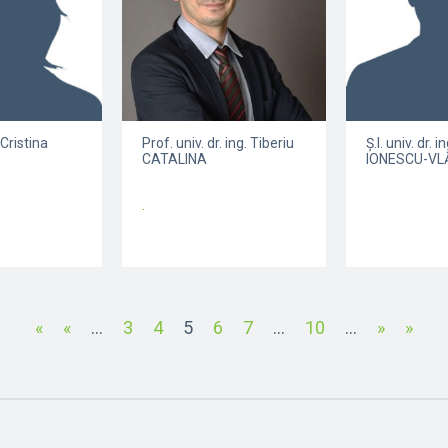
 Cristina
Prof. univ. dr. ing. Tiberiu
Ș.l. univ. dr. 
CATALINA
IONESCU-V
.
«
«
...
3
4
5
6
7
...
10
...
»
»