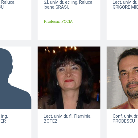
r. Raluca
Ș.l. univ. dr. ec. ing. Raluca
Lect. univ. d
CU
Ioana GRASU
GRIGORE MI
Prodecan FCCIA
 ing.
Lect. univ. dr. fil. Flaminia
Conf. univ. dr
BER
BOTEZ
PRODESCU