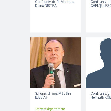
Conf. univ. dr. fil. Marinela
Conf. univ. d
Doina NISTEA
GHENŢULES
Ș.l. univ. dr. ing. Mădălin
Conf. univ. dr.
ILIESCU
Helmuth KÖ
Director departament