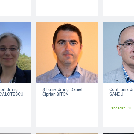
il. dr. ing.
Ș.l. univ. dr. ing. Daniel
Conf. univ. dr
a CALOTESCU
Ciprian BÎTCĂ
SANDU
Prodecan FII