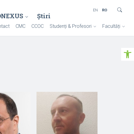
EN
RO
ONEXUS
Știri
tact
CMC
CCOC
Studenți & Profesori
Facultăți
Deschide ba