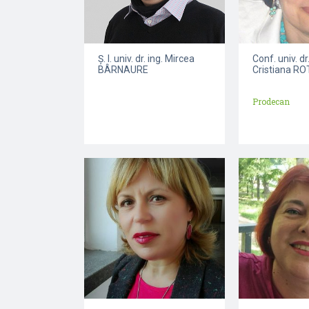
Ș. l. univ. dr. ing. Mircea
Conf. univ. d
BÂRNAURE
Cristiana R
Prodecan