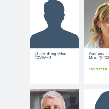
Ș.l. univ. dr. ing. Mihai
Conf. univ. dr
COVEIANU
Mirela ŢOR
Prodecan FII