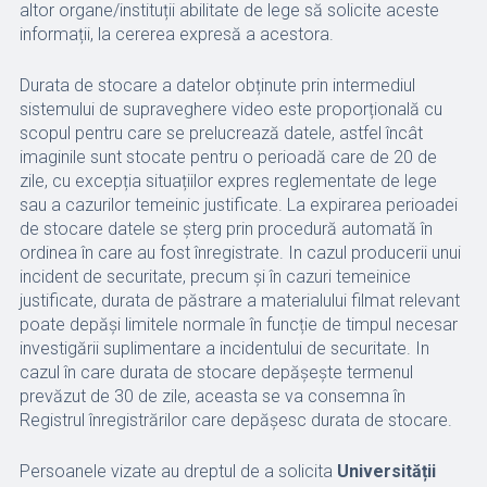
altor organe/instituții abilitate de lege să solicite aceste
informații, la cererea expresă a acestora.
Durata de stocare a datelor obținute prin intermediul
sistemului de supraveghere video este proporțională cu
scopul pentru care se prelucrează datele, astfel încât
imaginile sunt stocate pentru o perioadă care de 20 de
zile, cu excepția situațiilor expres reglementate de lege
sau a cazurilor temeinic justificate. La expirarea perioadei
de stocare datele se şterg prin procedură automată în
ordinea în care au fost înregistrate. In cazul producerii unui
incident de securitate, precum şi în cazuri temeinice
justificate, durata de păstrare a materialului filmat relevant
poate depăşi limitele normale în funcție de timpul necesar
investigării suplimentare a incidentului de securitate. In
cazul în care durata de stocare depășește termenul
prevăzut de 30 de zile, aceasta se va consemna în
Registrul înregistrărilor care depășesc durata de stocare.
Persoanele vizate au dreptul de a solicita
Universității