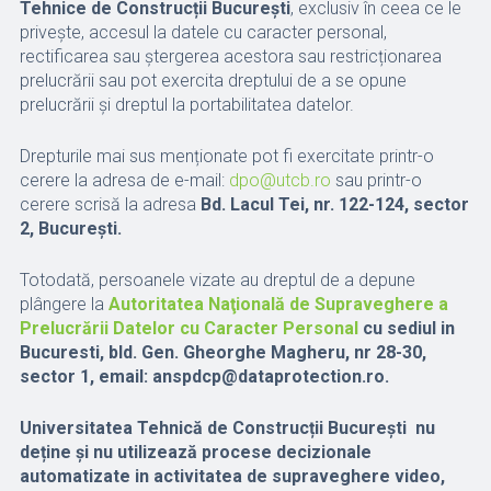
Tehnice de Construcții București
, exclusiv în ceea ce le
privește, accesul la datele cu caracter personal,
rectificarea sau ștergerea acestora sau restricționarea
prelucrării sau pot exercita dreptului de a se opune
prelucrării și dreptul la portabilitatea datelor.
Drepturile mai sus menționate pot fi exercitate printr-o
cerere la adresa de e-mail:
dpo@utcb.ro
sau printr-o
cerere scrisă la adresa
Bd. Lacul Tei, nr. 122-124, sector
2, Bucureşti.
Totodată, persoanele vizate au dreptul de a depune
plângere la
Autoritatea Naţională de Supraveghere a
Prelucrării Datelor cu Caracter Personal
cu sediul
in
Bucuresti, bld. Gen. Gheorghe Magheru, nr 28-30,
sector 1, email: anspdcp@dataprotection.ro.
Universitatea Tehnică de Construcții București nu
deține și nu utilizează procese decizionale
automatizate in activitatea de supraveghere video,