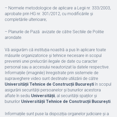
– Normele metodologice de aplicare a Legii nr. 333/2003,
aprobate prin HG nr. 301/2012, cu modificările şi
completările ulterioare;
– Planurile de Pază avizate de către Sectiile de Politie
arondate.
Vă asigurăm că instituția noastră a pus în aplicare toate
măsurile organizatorice și tehnice necesare in scopul
prevenirii unei prelucrări ilegale de date cu caracter
personal sau a accesului neautorizat la datele respective.
Informațiile (imaginile) înregistrate prin sistemele de
supraveghere video sunt destinate utilizării de către
Universității Tehnice de Construcții București
în scopul
asigurării securității persoanelor şi bunurilor acestora
aflate în sediu
Universității
, al securității spaților și
bunurilor
Universității Tehnice de Construcții București
.
Informațiile sunt puse la dispoziția organelor judiciare și a