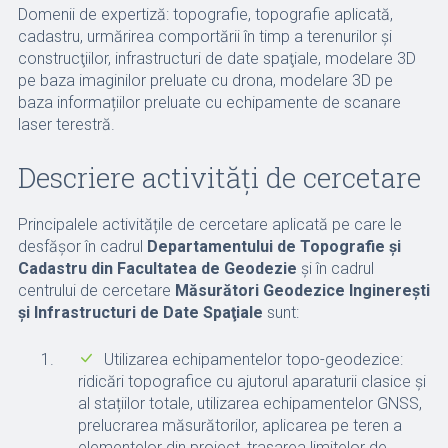
Domenii de expertiză: topografie, topografie aplicată,
cadastru, urmărirea comportării în timp a terenurilor şi
construcţiilor, infrastructuri de date spaţiale, modelare 3D
pe baza imaginilor preluate cu drona, modelare 3D pe
baza informațiilor preluate cu echipamente de scanare
laser terestră.
Descriere activități de cercetare
Principalele activitățile de cercetare aplicată pe care le
desfăşor în cadrul
Departamentului de Topografie şi
Cadastru din Facultatea de Geodezie
şi în cadrul
centrului de cercetare
Măsurători Geodezice Inginereşti
şi Infrastructuri de Date Spaţiale
sunt:
Utilizarea echipamentelor topo-geodezice:
ridicări topografice cu ajutorul aparaturii clasice și
al stațiilor totale, utilizarea echipamentelor GNSS,
prelucrarea măsurătorilor, aplicarea pe teren a
elementelor din proiect, trasarea limitelor de