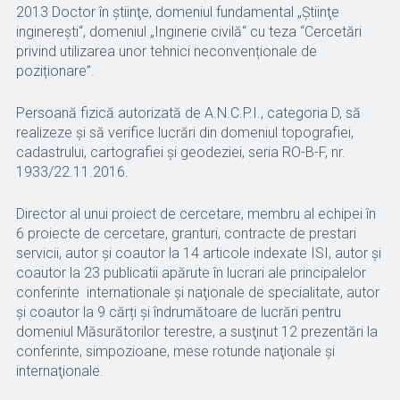
2013 Doctor în ştiinţe, domeniul fundamental „Ştiinţe
inginereşti“, domeniul „Inginerie civilă“ cu teza “Cercetări
privind utilizarea unor tehnici neconvenționale de
poziționare”.
Persoană fizică autorizată de A.N.C.P.I., categoria D, să
realizeze și să verifice lucrări din domeniul topografiei,
cadastrului, cartografiei și geodeziei, seria RO-B-F, nr.
1933/22.11.2016.
Director al unui proiect de cercetare, membru al echipei în
6 proiecte de cercetare, granturi, contracte de prestari
servicii, autor şi coautor la 14 articole indexate ISI, autor şi
coautor la 23 publicatii apărute în lucrari ale principalelor
conferinte internationale şi naţionale de specialitate, autor
şi coautor la 9 cărți și îndrumătoare de lucrări pentru
domeniul Măsurătorilor terestre, a susţinut 12 prezentări la
conferinte, simpozioane, mese rotunde naţionale şi
internaţionale.