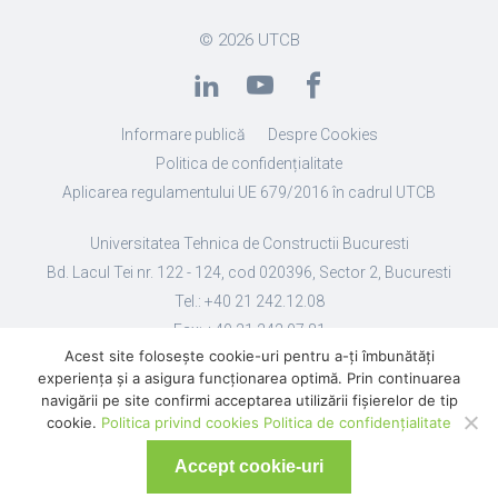
© 2026
UTCB
Informare publică
Despre Cookies
Politica de confidențialitate
Aplicarea regulamentului UE 679/2016 în cadrul UTCB
Universitatea Tehnica de Constructii Bucuresti
Bd. Lacul Tei nr. 122 - 124, cod 020396, Sector 2, Bucuresti
Tel.: +40 21 242.12.08
Fax: +40 21 242.07.81
Acest site folosește cookie-uri pentru a-ți îmbunătăți
Email: secretariat@utcb.ro
experiența și a asigura funcționarea optimă. Prin continuarea
Designed by Live Design
navigării pe site confirmi acceptarea utilizării fişierelor de tip
cookie.
Politica privind cookies
Politica de confidențialitate
Accept cookie-uri