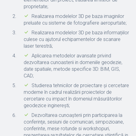
proprietate;
Realizarea modelelor 3D pe baza imaginilor
preluate cu sisteme de fotografiere aeropurtate;
Realizarea modelelor 3D pe baza informațiilor
culese cu ajutorul echipamentelor de scanare
laser terestră;
Aplicarea metodelor avansate privind
dezvoltarea cunoasterii in domeniile geodezie,
date spatiale, metode specifice 3D: BIM, GIS,
CAD;
Studierea tehnicilor de proiectare şi cercetare
moderne în cadrul realizării proiectelor de
cercetare cu impact în domeniul măsurătorilor
geodezice inginereşti;
Dezvoltarea cunoaşterii prin participarea la
conferinţe, sesiuni de comunicari, simpozioane,
conferinte, mese rotunde si workshopuri,
prezentarea rezultatelor de cercetare ştiinţifică in