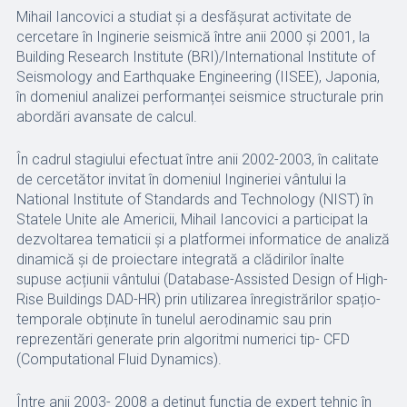
Mihail Iancovici a studiat și a desfășurat activitate de
cercetare în Inginerie seismică între anii 2000 și 2001, la
Building Research Institute (BRI)/International Institute of
Seismology and Earthquake Engineering (IISEE), Japonia,
în domeniul analizei performanței seismice structurale prin
abordări avansate de calcul.
În cadrul stagiului efectuat între anii 2002-2003, în calitate
de cercetător invitat în domeniul Ingineriei vântului la
National Institute of Standards and Technology (NIST) în
Statele Unite ale Americii, Mihail Iancovici a participat la
dezvoltarea tematicii și a platformei informatice de analiză
dinamică și de proiectare integrată a clădirilor înalte
supuse acțiunii vântului (Database-Assisted Design of High-
Rise Buildings DAD-HR) prin utilizarea înregistrărilor spațio-
temporale obținute în tunelul aerodinamic sau prin
reprezentări generate prin algoritmi numerici tip- CFD
(Computational Fluid Dynamics).
Între anii 2003- 2008 a deținut funcția de expert tehnic în