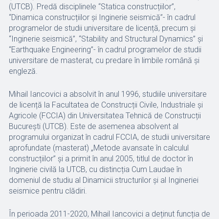
(UTCB). Predă disciplinele “Statica construcțiilor”,
“Dinamica construcțiilor și Inginerie seismică”- în cadrul
programelor de studii universitare de licență, precum și
“Inginerie seismică”, “Stability and Structural Dynamics” și
“Earthquake Engineering”- în cadrul programelor de studii
universitare de masterat, cu predare în limbile română și
engleză.
Mihail Iancovici a absolvit în anul 1996, studiile universitare
de licență la Facultatea de Construcții Civile, Industriale și
Agricole (FCCIA) din Universitatea Tehnică de Construcții
București (UTCB). Este de asemenea absolvent al
programului organizat în cadrul FCCIA, de studii universitare
aprofundate (masterat) „Metode avansate în calculul
construcțiilor” și a primit în anul 2005, titlul de doctor în
Inginerie civilă la UTCB, cu distincția Cum Laudae în
domeniul de studiu al Dinamicii structurilor și al Ingineriei
seismice pentru clădiri.
În perioada 2011-2020, Mihail Iancovici a deținut funcția de