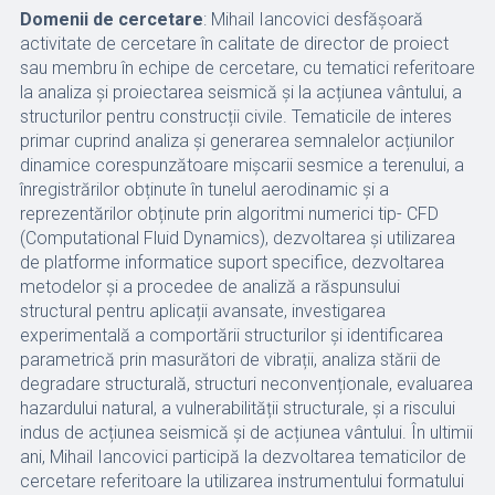
Domenii de cercetare
: Mihail Iancovici desfășoară
activitate de cercetare în calitate de director de proiect
sau membru în echipe de cercetare, cu tematici referitoare
la analiza și proiectarea seismică și la acțiunea vântului, a
structurilor pentru construcții civile. Tematicile de interes
primar cuprind analiza și generarea semnalelor acțiunilor
dinamice corespunzătoare mișcarii sesmice a terenului, a
înregistrărilor obținute în tunelul aerodinamic și a
reprezentărilor obținute prin algoritmi numerici tip- CFD
(Computational Fluid Dynamics), dezvoltarea și utilizarea
de platforme informatice suport specifice, dezvoltarea
metodelor și a procedee de analiză a răspunsului
structural pentru aplicații avansate, investigarea
experimentală a comportării structurilor și identificarea
parametrică prin masurători de vibrații, analiza stării de
degradare structurală, structuri neconvenționale, evaluarea
hazardului natural, a vulnerabilității structurale, și a riscului
indus de acțiunea seismică și de acțiunea vântului. În ultimii
ani, Mihail Iancovici participă la dezvoltarea tematicilor de
cercetare referitoare la utilizarea instrumentului formatului