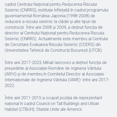
cadrul Centrului Național pentru Reducerea Riscului
Seismic (CNRRS), instituție înființată în cadrul programului
guvernamental România-Japonia (1998-2008) de
reducere a riscului seismic la clădiri și alte tipuri de
construcții. Între anii 2008 și 2009, a deținut funcția de
director al Centrului Național pentru Reducerea Riscului
Seismic (CNRRS). Actualmente este membru al Centrului
de Cercetare Evaluarea Riscului Seismic (CCERS) din
Universitatea Tehnică de Construcții București (UTCB).
Între anii 2017-2023, Mihail Iancovici a deținut funcția de
președinte al Asociației Române de Ingineria Vântului
(ARIV) și de membru în Comitetul Director al Asociației
Internaționale de Ingineria Vântului (IAWE)- între anii 2017-
2022.
Între anii 2011-2015 a ocupat poziția de reprezentant
național în cadrul Council on Tall Buildings and Urban
Habitat (CTBUH), Statele Unite ale Americii.